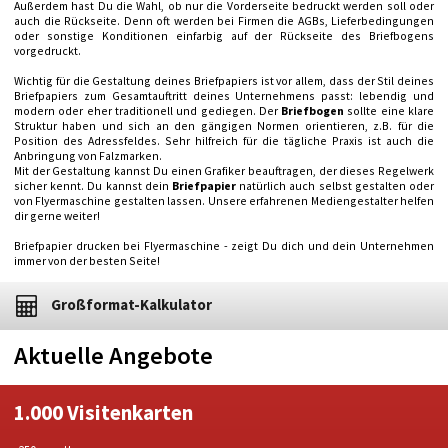
Außerdem hast Du die Wahl, ob nur die Vorderseite bedruckt werden soll oder
auch die Rückseite. Denn oft werden bei Firmen die AGBs, Lieferbedingungen
oder sonstige Konditionen einfarbig auf der Rückseite des Briefbogens
vorgedruckt.
Wichtig für die Gestaltung deines Briefpapiers ist vor allem, dass der Stil deines
Briefpapiers zum Gesamtauftritt deines Unternehmens passt: lebendig und
modern oder eher traditionell und gediegen. Der
Briefbogen
sollte eine klare
Struktur haben und sich an den gängigen Normen orientieren, z.B. für die
Position des Adressfeldes. Sehr hilfreich für die tägliche Praxis ist auch die
Anbringung von Falzmarken.
Mit der Gestaltung kannst Du einen Grafiker beauftragen, der dieses Regelwerk
sicher kennt. Du kannst dein
Briefpapier
natürlich auch selbst gestalten oder
von Flyermaschine gestalten lassen. Unsere erfahrenen Mediengestalter helfen
dir gerne weiter!
Briefpapier drucken bei Flyermaschine - zeigt Du dich und dein Unternehmen
immer von der besten Seite!
Großformat-Kalkulator
Aktuelle Angebote
1.000 Visitenkarten