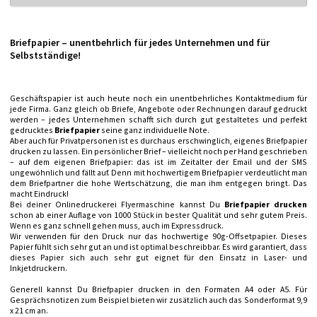
Briefpapier – unentbehrlich für jedes Unternehmen und für
Selbstständige!
Geschäftspapier ist auch heute noch ein unentbehrliches Kontaktmedium für
jede Firma. Ganz gleich ob Briefe, Angebote oder Rechnungen darauf gedruckt
werden – jedes Unternehmen schafft sich durch gut gestaltetes und perfekt
gedrucktes
Briefpapier
seine ganz individuelle Note.
Aber auch für Privatpersonen ist es durchaus erschwinglich, eigenes Briefpapier
drucken zu lassen. Ein persönlicher Brief – vielleicht noch per Hand geschrieben
– auf dem eigenen Briefpapier: das ist im Zeitalter der Email und der SMS
ungewöhnlich und fällt auf. Denn mit hochwertigem Briefpapier verdeutlicht man
dem Briefpartner die hohe Wertschätzung, die man ihm entgegen bringt. Das
macht Eindruck!
Bei deiner Onlinedruckerei Flyermaschine kannst Du
Briefpapier drucken
schon ab einer Auflage von 1000 Stück in bester Qualität und sehr gutem Preis.
Wenn es ganz schnell gehen muss, auch im Expressdruck.
Wir verwenden für den Druck nur das hochwertige 90g-Offsetpapier. Dieses
Papier fühlt sich sehr gut an und ist optimal beschreibbar. Es wird garantiert, dass
dieses Papier sich auch sehr gut eignet für den Einsatz in Laser- und
Inkjetdruckern.
Generell kannst Du Briefpapier drucken in den Formaten A4 oder A5. Für
Gesprächsnotizen zum Beispiel bieten wir zusätzlich auch das Sonderformat 9,9
x 21 cm an.