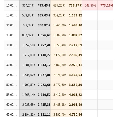
10.000 Stück
364,24 €
433,45 €
637,20 €
758,27 €
649,80 €
773,26 €
15.000 Stück
558,85 €
665,03 €
952,20 €
1.133,12 €
20.000 Stück
723,38 €
860,82 €
1.260,00 €
1.499,40 €
25.000 Stück
887,92 €
1.056,62 €
1.582,20 €
1.882,82 €
30.000 Stück
1.052,50 €
1.252,48 €
1.859,40 €
2.212,69 €
35.000 Stück
1.217,03 €
1.448,27 €
2.172,60 €
2.585,39 €
40.000 Stück
1.381,61 €
1.644,12 €
2.460,60 €
2.928,11 €
45.000 Stück
1.536,02 €
1.827,86 €
2.826,00 €
3.362,94 €
50.000 Stück
1.700,57 €
2.023,68 €
3.072,60 €
3.656,39 €
55.000 Stück
1.865,14 €
2.219,52 €
3.412,80 €
4.061,23 €
60.000 Stück
2.029,69 €
2.415,33 €
2.488,98 €
2.961,89 €
65.000 Stück
2.194,21 €
2.611,11 €
3.992,40 €
4.750,96 €