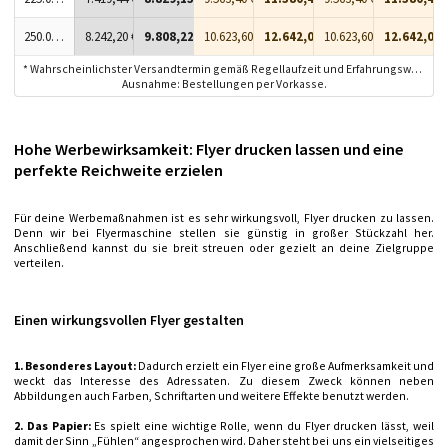
250.000 Stück
8.242,20 €
9.808,22 €
10.623,60 €
12.642,08 €
10.623,60 €
12.642,08 
* Wahrscheinlichster Versandtermin gemäß Regellaufzeit und Erfahrungswerten.
Ausnahme: Bestellungen per Vorkasse.
Hohe Werbewirksamkeit: Flyer drucken lassen und eine
perfekte Reichweite erzielen
Für deine Werbemaßnahmen ist es sehr wirkungsvoll, Flyer drucken zu lassen.
Denn wir bei Flyermaschine stellen sie günstig in großer Stückzahl her.
Anschließend kannst du sie breit streuen oder gezielt an deine Zielgruppe
verteilen.
Einen wirkungsvollen Flyer gestalten
1. Besonderes Layout:
Dadurch erzielt ein Flyer eine große Aufmerksamkeit und
weckt das Interesse des Adressaten. Zu diesem Zweck können neben
Abbildungen auch Farben, Schriftarten und weitere Effekte benutzt werden.
2. Das Papier:
Es spielt eine wichtige Rolle, wenn du Flyer drucken lässt, weil
damit der Sinn „Fühlen“ angesprochen wird. Daher steht bei uns ein vielseitiges