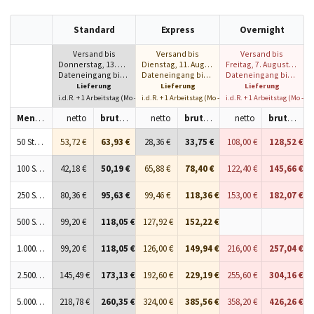
Standard
Express
Overnight
Versand bis
Versand bis
Versand bis
Donnerstag, 13. August 2026
Dienstag, 11. August 2026
Freitag, 7. August 2026
Dateneingang bis 10:00 h
Dateneingang bis 10:00 h
Dateneingang bis 10:00 h
Lieferung
Lieferung
Lieferung
i.d.R. + 1 Arbeitstag (Mo - Fr)
i.d.R. + 1 Arbeitstag (Mo - Fr)
i.d.R. + 1 Arbeitstag (Mo - Fr
Menge
netto
brutto
netto
brutto
netto
brutto
50 Stück
53,72 €
63,93 €
28,36 €
33,75 €
108,00 €
128,52 €
100 Stück
42,18 €
50,19 €
65,88 €
78,40 €
122,40 €
145,66 €
250 Stück
80,36 €
95,63 €
99,46 €
118,36 €
153,00 €
182,07 €
500 Stück
99,20 €
118,05 €
127,92 €
152,22 €
1.000 Stück
99,20 €
118,05 €
126,00 €
149,94 €
216,00 €
257,04 €
2.500 Stück
145,49 €
173,13 €
192,60 €
229,19 €
255,60 €
304,16 €
5.000 Stück
218,78 €
260,35 €
324,00 €
385,56 €
358,20 €
426,26 €