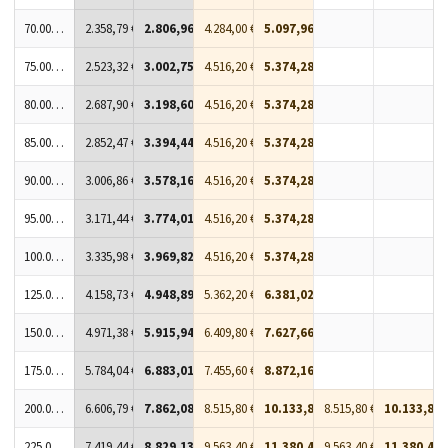
70.000 Stück
2.358,79 €
2.806,96 €
4.284,00 €
5.097,96 €
75.000 Stück
2.523,32 €
3.002,75 €
4.516,20 €
5.374,28 €
80.000 Stück
2.687,90 €
3.198,60 €
4.516,20 €
5.374,28 €
85.000 Stück
2.852,47 €
3.394,44 €
4.516,20 €
5.374,28 €
90.000 Stück
3.006,86 €
3.578,16 €
4.516,20 €
5.374,28 €
95.000 Stück
3.171,44 €
3.774,01 €
4.516,20 €
5.374,28 €
100.000 Stück
3.335,98 €
3.969,82 €
4.516,20 €
5.374,28 €
125.000 Stück
4.158,73 €
4.948,89 €
5.362,20 €
6.381,02 €
150.000 Stück
4.971,38 €
5.915,94 €
6.409,80 €
7.627,66 €
175.000 Stück
5.784,04 €
6.883,01 €
7.455,60 €
8.872,16 €
200.000 Stück
6.606,79 €
7.862,08 €
8.515,80 €
10.133,80 €
8.515,80 €
10.133,80 
225.000 Stück
7.419,44 €
8.829,13 €
9.563,40 €
11.380,45 €
9.563,40 €
11.380,45 