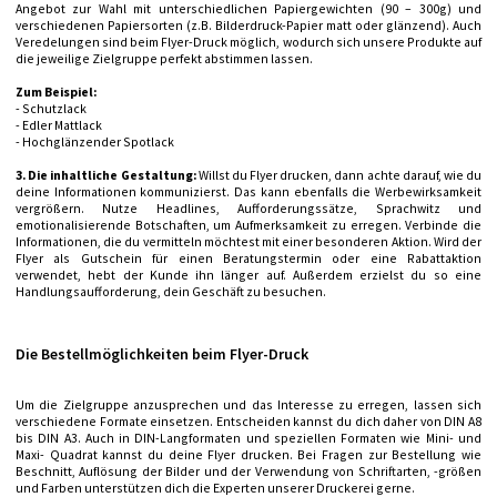
Angebot zur Wahl mit unterschiedlichen Papiergewichten (90 – 300g) und
verschiedenen Papiersorten (z.B. Bilderdruck-Papier matt oder glänzend). Auch
Veredelungen sind beim Flyer-Druck möglich, wodurch sich unsere Produkte auf
die jeweilige Zielgruppe perfekt abstimmen lassen.
Zum Beispiel:
- Schutzlack
- Edler Mattlack
- Hochglänzender Spotlack
3. Die inhaltliche Gestaltung:
Willst du Flyer drucken, dann achte darauf, wie du
deine Informationen kommunizierst. Das kann ebenfalls die Werbewirksamkeit
vergrößern. Nutze Headlines, Aufforderungssätze, Sprachwitz und
emotionalisierende Botschaften, um Aufmerksamkeit zu erregen. Verbinde die
Informationen, die du vermitteln möchtest mit einer besonderen Aktion. Wird der
Flyer als Gutschein für einen Beratungstermin oder eine Rabattaktion
verwendet, hebt der Kunde ihn länger auf. Außerdem erzielst du so eine
Handlungsaufforderung, dein Geschäft zu besuchen.
Die Bestellmöglichkeiten beim Flyer-Druck
Um die Zielgruppe anzusprechen und das Interesse zu erregen, lassen sich
verschiedene Formate einsetzen. Entscheiden kannst du dich daher von DIN A8
bis DIN A3. Auch in DIN-Langformaten und speziellen Formaten wie Mini- und
Maxi- Quadrat kannst du deine Flyer drucken. Bei Fragen zur Bestellung wie
Beschnitt, Auflösung der Bilder und der Verwendung von Schriftarten, -größen
und Farben unterstützen dich die Experten unserer Druckerei gerne.