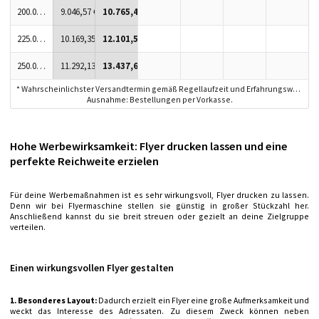
200.000 Stück
9.046,57 €
10.765,42 €
225.000 Stück
10.169,35 €
12.101,53 €
250.000 Stück
11.292,13 €
13.437,63 €
* Wahrscheinlichster Versandtermin gemäß Regellaufzeit und Erfahrungswerten.
Ausnahme: Bestellungen per Vorkasse.
Hohe Werbewirksamkeit: Flyer drucken lassen und eine
perfekte Reichweite erzielen
Für deine Werbemaßnahmen ist es sehr wirkungsvoll, Flyer drucken zu lassen.
Denn wir bei Flyermaschine stellen sie günstig in großer Stückzahl her.
Anschließend kannst du sie breit streuen oder gezielt an deine Zielgruppe
verteilen.
Einen wirkungsvollen Flyer gestalten
1. Besonderes Layout:
Dadurch erzielt ein Flyer eine große Aufmerksamkeit und
weckt das Interesse des Adressaten. Zu diesem Zweck können neben