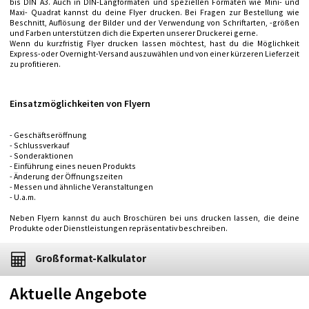
bis DIN A3. Auch in DIN-Langformaten und speziellen Formaten wie Mini- und
Maxi- Quadrat kannst du deine Flyer drucken. Bei Fragen zur Bestellung wie
Beschnitt, Auflösung der Bilder und der Verwendung von Schriftarten, -größen
und Farben unterstützen dich die Experten unserer Druckerei gerne.
Wenn du kurzfristig Flyer drucken lassen möchtest, hast du die Möglichkeit
Express-oder Overnight-Versand auszuwählen und von einer kürzeren Lieferzeit
zu profitieren.
Einsatzmöglichkeiten von Flyern
- Geschäftseröffnung
- Schlussverkauf
- Sonderaktionen
- Einführung eines neuen Produkts
- Änderung der Öffnungszeiten
- Messen und ähnliche Veranstaltungen
- U.a.m.
Neben Flyern kannst du auch Broschüren bei uns drucken lassen, die deine
Produkte oder Dienstleistungen repräsentativ beschreiben.
Großformat-Kalkulator
Aktuelle Angebote