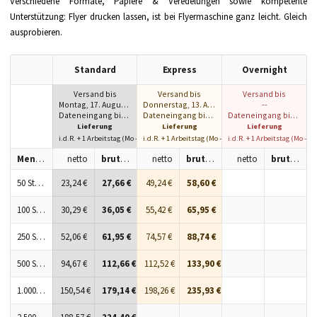
Verschiedene Formate, Papiere & Veredelungen sowie kompetente
Unterstützung: Flyer drucken lassen, ist bei Flyermaschine ganz leicht. Gleich
ausprobieren.
Standard
Express
Overnight
Versand bis
Versand bis
Versand bis
Montag, 17. August 2026
Donnerstag, 13. August 2026
--
Dateneingang bis 10:00 h
Dateneingang bis 10:00 h
Dateneingang bis 10:00 h
Lieferung
Lieferung
Lieferung
i.d.R. + 1 Arbeitstag (Mo - Fr)
i.d.R. + 1 Arbeitstag (Mo - Fr)
i.d.R. + 1 Arbeitstag (Mo - Fr
Menge
netto
brutto
netto
brutto
netto
brutto
50 Stück
23,24 €
27,66 €
49,24 €
58,60 €
100 Stück
30,29 €
36,05 €
55,42 €
65,95 €
250 Stück
52,06 €
61,95 €
74,57 €
88,74 €
500 Stück
94,67 €
112,66 €
112,52 €
133,90 €
1.000 Stück
150,54 €
179,14 €
198,26 €
235,93 €