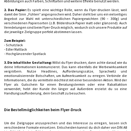
Abbildungen auch Farben, Schriftarten und weitere Effekte benutzt werden.
2. Das Papier:
Es spielt eine wichtige Rolle, wenn du Flyer drucken lässt, weil
damit der Sinn „Fühlen“ angesprochen wird. Daher steht bei uns ein vielseitiges
Angebot zur Wahl mit unterschiedlichen Papiergewichten (90 – 300g) und
verschiedenen Papiersorten (z.B. Bilderdruck-Papier matt oder glänzend). Auch
Veredelungen sind beim Flyer-Druck möglich, wodurch sich unsere Produkte auf
die jeweilige Zielgruppe perfekt abstimmen lassen.
Zum Beispiel:
- Schutzlack
- Edler Mattlack
- Hochglänzender Spotlack
3. Die inhaltliche Gestaltung:
Willst du Flyer drucken, dann achte darauf, wie du
deine Informationen kommunizierst. Das kann ebenfalls die Werbewirksamkeit
vergrößern. Nutze Headlines, Aufforderungssätze, Sprachwitz und
emotionalisierende Botschaften, um Aufmerksamkeit zu erregen. Verbinde die
Informationen, die du vermitteln möchtest mit einer besonderen Aktion. Wird der
Flyer als Gutschein für einen Beratungstermin oder eine Rabattaktion
verwendet, hebt der Kunde ihn länger auf. Außerdem erzielst du so eine
Handlungsaufforderung, dein Geschäft zu besuchen.
Die Bestellmöglichkeiten beim Flyer-Druck
Um die Zielgruppe anzusprechen und das Interesse zu erregen, lassen sich
verschiedene Formate einsetzen. Entscheiden kannst du dich daher von DIN A8