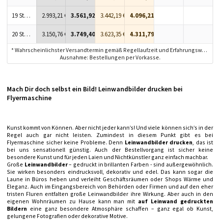
19 Stück
2.993,21 €
3.561,92 €
3.442,19 €
4.096,21 €
20 Stück
3.150,76 €
3.749,40 €
3.623,35 €
4.311,79 €
* Wahrscheinlichster Versandtermin gemäß Regellaufzeit und Erfahrungswerten.
Ausnahme: Bestellungen per Vorkasse.
Mach Dir doch selbst ein Bild! Leinwandbilder drucken bei
Flyermaschine
Kunst kommt von Können. Aber nicht jeder kann’s! Und viele können sich’s in der
Regel auch gar nicht leisten. Zumindest in diesem Punkt gibt es bei
Flyermaschine sicher keine Probleme. Denn
Leinwandbilder drucken
, das ist
bei uns sensationell günstig. Auch der Bestellvorgang ist sicher keine
besondere Kunst und für jeden Laien und Nichtkünstler ganz einfach machbar.
Große
Leinwandbilder
– gedruckt in brillanten Farben - sind außergewöhnlich.
Sie wirken besonders eindrucksvoll, dekorativ und edel. Das kann sogar die
Laune in Büros heben und verleiht Geschäftsräumen oder Shops Wärme und
Eleganz. Auch im Eingangsbereich von Behörden oder Firmen und auf den eher
tristen Fluren entfalten große Leinwandbilder ihre Wirkung. Aber auch in den
eigenen Wohnräumen zu Hause kann man mit
auf Leinwand gedruckten
Bildern
eine ganz besondere Atmosphäre schaffen – ganz egal ob Kunst,
gelungene Fotografien oder dekorative Motive.