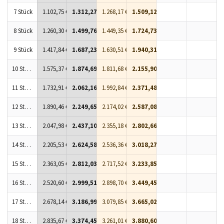
7 Stück
1.102,75 €
1.312,27 €
1.268,17 €
1.509,12 €
8 Stück
1.260,30 €
1.499,76 €
1.449,35 €
1.724,73 €
9 Stück
1.417,84 €
1.687,23 €
1.630,51 €
1.940,31 €
10 Stück
1.575,37 €
1.874,69 €
1.811,68 €
2.155,90 €
11 Stück
1.732,91 €
2.062,16 €
1.992,84 €
2.371,48 €
12 Stück
1.890,46 €
2.249,65 €
2.174,02 €
2.587,08 €
13 Stück
2.047,98 €
2.437,10 €
2.355,18 €
2.802,66 €
14 Stück
2.205,53 €
2.624,58 €
2.536,36 €
3.018,27 €
15 Stück
2.363,05 €
2.812,03 €
2.717,52 €
3.233,85 €
16 Stück
2.520,60 €
2.999,51 €
2.898,70 €
3.449,45 €
17 Stück
2.678,14 €
3.186,99 €
3.079,85 €
3.665,02 €
18 Stück
2.835,67 €
3.374,45 €
3.261,01 €
3.880,60 €