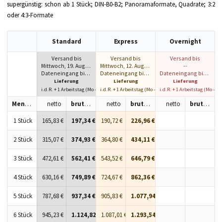
supergünstig: schon ab 1 Stück; DIN-B0-B2; Panoramaformate, Quadrate; 3:2
oder 4:3-Formate
Standard
Express
Overnight
Versand bis
Versand bis
Versand bis
Mittwoch, 19. August 2026
Mittwoch, 12. August 2026
--
Dateneingang bis 10:00 h
Dateneingang bis 10:00 h
Dateneingang bis 10:00 h
Lieferung
Lieferung
Lieferung
i.d.R. + 1 Arbeitstag (Mo - Fr)
i.d.R. + 1 Arbeitstag (Mo - Fr)
i.d.R. + 1 Arbeitstag (Mo - Fr
Menge
netto
brutto
netto
brutto
netto
brutto
1 Stück
165,83 €
197,34 €
190,72 €
226,96 €
2 Stück
315,07 €
374,93 €
364,80 €
434,11 €
3 Stück
472,61 €
562,41 €
543,52 €
646,79 €
4 Stück
630,16 €
749,89 €
724,67 €
862,36 €
5 Stück
787,68 €
937,34 €
905,83 €
1.077,94 €
6 Stück
945,23 €
1.124,82 €
1.087,01 €
1.293,54 €