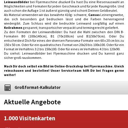
Leinwandbilder
bei Flyermaschine
drucken
! Da hast Du eine Riesenauswahl an
Möglichkeiten und Formaten für jeden Geschmack und für jede Raumgröße. Und
auch schon die Auflage 1 ist äußerst günstig und schont Deinen Geldbeutel.
Als Material verwenden wir das bewährte 410g- schwere,
Canvas
Leinengewebe,
das sich besonders gut bedrucken lässt und die Farben hervorragend
wiedergibt. Zum Schluss wird die bedruckte Leinwand sorgfältig auf einen
Keilrahmen
gespannt, transportsicher verpackt und termingerecht geliefert.
Zu den Formaten der Leinwandbilder: Du hast die Wahl zwischen den DIN B-
Formaten B0 (100x140cm), B1 (70x100cm) und B1(50x70cm). Oder Du
entscheidest Dich für eines der diversen Panorama-Formate von 60 x 20 cm bis zu
150 x 50 cm. Oder für ein quadratisches Format von 20x20 bis 100x100. Oder für ein
Format im Verhältnis 3:2 bis 150x100. Oder für eines im Verhältnis 4:3 bis 120x90.
Du siehst: Leinwandbilder bei Flyermaschine drucken und Du kannst ganz
sicher groß rauskommen.
Mach Dir doch selbst ein Bild im Online-Druckshop bei Flyermaschine. Gleich
reinschauen und bestellen! Unser Serviceteam hilft Dir bei Fragen gerne
weiter!
Großformat-Kalkulator
Aktuelle Angebote
1.000 Visitenkarten