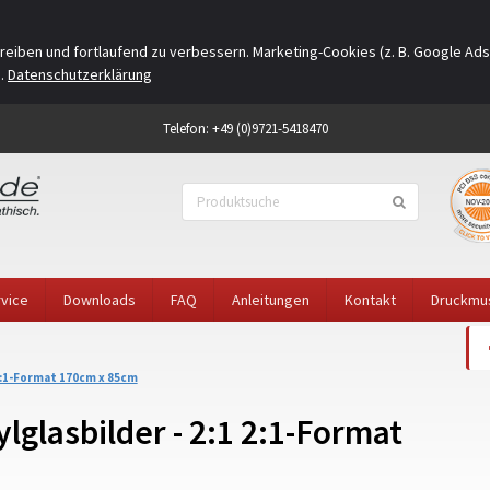
eiben und fortlaufend zu verbessern. Marketing-Cookies (z. B. Google Ads
n.
Datenschutzerklärung
Telefon: +49 (0)9721-5418470
vice
Downloads
FAQ
Anleitungen
Kontakt
Druckmu
:1-Format 170cm x 85cm
lglasbilder - 2:1 2:1-Format