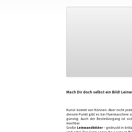
Mach Dir doch selbst ein Bild! Lei
Kunst kommt von Können. Aber nicht jeder
diesem Punkt gibt es bei Flyermaschine 
günstig. Auch der Bestellvorgang ist s
machbar.
Große
Leinwandbilder
– gedruckt in bril
und edel. Das kann sogar die Laune in 