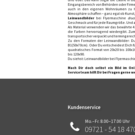
Eingangsbereich von Behörden oder Firmen
auch in den eigenen Wohnräumen zu 
Atmosphäre schaffen – ganz egal ob Kunst,
Leinwandbilder
bei Flyermaschine
druc
Geschmack und für jede Raumgröße. Und au
Als Material verwenden wir das bewährte 
die Farben hervorragend wiedergibt. Zum
transportsicher verpackt und termingerecht
Zu den Formaten der Leinwandbilder: Du
B1(50x70cm). Oder Du entscheidest Dich für
quadratisches Format von 20x20 bis 100x100
bis 120x90.
Du siehst: Leinwandbilder bei Flyermasch
Mach Dir doch selbst ein Bild im Onl
Serviceteam hilft Dir bei Fragen gerne w
Kundenservice
Mo.–Fr. 8.00–17.00 Uhr
09721 - 54 18 47