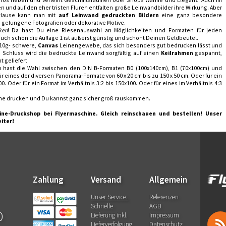
 und auf den eher tristen Fluren entfalten große Leinwandbilder ihre Wirkung. Aber
Hause kann man mit
auf Leinwand gedruckten Bildern
eine ganz besondere
 gelungene Fotografien oder dekorative Motive.
ken
! Da hast Du eine Riesenauswahl an Möglichkeiten und Formaten für jeden
ch schon die Auflage 1 ist äußerst günstig und schont Deinen Geldbeutel.
410g- schwere,
Canvas
Leinengewebe, das sich besonders gut bedrucken lässt und
 Schluss wird die bedruckte Leinwand sorgfältig auf einen
Keilrahmen
gespannt,
 geliefert.
 hast die Wahl zwischen den DIN B-Formaten B0 (100x140cm), B1 (70x100cm) und
 eines der diversen Panorama-Formate von 60 x 20 cm bis zu 150 x 50 cm. Oder für ein
. Oder für ein Format im Verhältnis 3:2 bis 150x100. Oder für eines im Verhältnis 4:3
ine drucken und Du kannst ganz sicher groß rauskommen.
ine-Druckshop bei Flyermaschine. Gleich reinschauen und bestellen! Unser
eiter!
Zahlung
Versand
Allgemein
Unser Service:
Referenzen
Schnelle
AGB
0
Lieferung inkl.
Impressum
Lieferverfolgung
Datenschutz