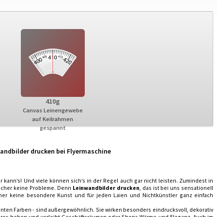
410g
Canvas Leinengewebe
auf Keilrahmen
gespannt
nwandbilder drucken bei Flyermaschine
 kann’s! Und viele können sich’s in der Regel auch gar nicht leisten. Zumindest in
sicher keine Probleme. Denn
Leinwandbilder drucken
, das ist bei uns sensationell
icher keine besondere Kunst und für jeden Laien und Nichtkünstler ganz einfach
lanten Farben - sind außergewöhnlich. Sie wirken besonders eindrucksvoll, dekorativ
Büros heben und verleiht Geschäftsräumen oder Shops Wärme und Eleganz. Auch im