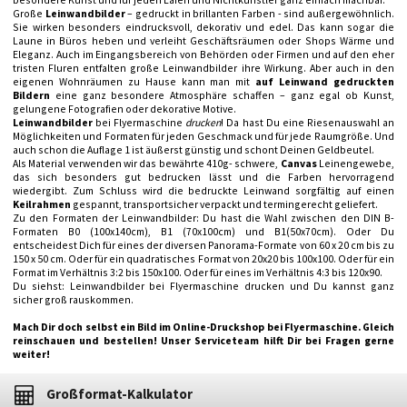
Große
Leinwandbilder
– gedruckt in brillanten Farben - sind außergewöhnlich.
Sie wirken besonders eindrucksvoll, dekorativ und edel. Das kann sogar die
Laune in Büros heben und verleiht Geschäftsräumen oder Shops Wärme und
Eleganz. Auch im Eingangsbereich von Behörden oder Firmen und auf den eher
tristen Fluren entfalten große Leinwandbilder ihre Wirkung. Aber auch in den
eigenen Wohnräumen zu Hause kann man mit
auf Leinwand gedruckten
Bildern
eine ganz besondere Atmosphäre schaffen – ganz egal ob Kunst,
gelungene Fotografien oder dekorative Motive.
Leinwandbilder
bei Flyermaschine
drucken
! Da hast Du eine Riesenauswahl an
Möglichkeiten und Formaten für jeden Geschmack und für jede Raumgröße. Und
auch schon die Auflage 1 ist äußerst günstig und schont Deinen Geldbeutel.
Als Material verwenden wir das bewährte 410g- schwere,
Canvas
Leinengewebe,
das sich besonders gut bedrucken lässt und die Farben hervorragend
wiedergibt. Zum Schluss wird die bedruckte Leinwand sorgfältig auf einen
Keilrahmen
gespannt, transportsicher verpackt und termingerecht geliefert.
Zu den Formaten der Leinwandbilder: Du hast die Wahl zwischen den DIN B-
Formaten B0 (100x140cm), B1 (70x100cm) und B1(50x70cm). Oder Du
entscheidest Dich für eines der diversen Panorama-Formate von 60 x 20 cm bis zu
150 x 50 cm. Oder für ein quadratisches Format von 20x20 bis 100x100. Oder für ein
Format im Verhältnis 3:2 bis 150x100. Oder für eines im Verhältnis 4:3 bis 120x90.
Du siehst: Leinwandbilder bei Flyermaschine drucken und Du kannst ganz
sicher groß rauskommen.
Mach Dir doch selbst ein Bild im Online-Druckshop bei Flyermaschine. Gleich
reinschauen und bestellen! Unser Serviceteam hilft Dir bei Fragen gerne
weiter!
Großformat-Kalkulator