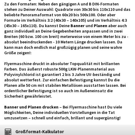
Zu den Formaten: Neben den gängigen A und B DIN-Formaten
stehen zu Deiner Auswahl: Quadrate von 30x30 bis 110x110 und das
beliebte Panoramaformat von 60x20 bis 500x100. Oder aber
Formate im Verhältnis 3:2 (40x30 – 140x105) und im Verhältnis 4:3
(45x30 – 165x110). Du kannst Deine
Banner
und
Planen
aber auch
ganz individuell an Deine Gegebenheiten anpassen und in zwei
Breiten (60 bzw. 100 cm breit) meterweise von einem Meter bis zu -
absolut beeindruckenden - 10 Metern Länge drucken lassen. Da
kann man doch endlich mal großzügig planen und seine wahre
Größe zeigen!:
Flyermaschine druckt in absoluter Topqualität mit brillanten
Farben. Das äußerst robuste 500g LKW-Planenmaterial aus
Polyvinylchlorid ist garantiert 2 bis 3 Jahre UV-beständig und
absolut wetterfest. Zur einfachen Befestigung kannst Du die
Planen alle 50 cm mit stabilen Metallösen ausstatten lassen. Bei
ordentlicher Befestigung ist so auch im Außeneinsatz die
Sicherheit gewährleistet.
Banner und Planen drucken
– Bei Flyermaschine hast Du viele
Möglichkeiten, Deine individuellen Vorstellungen in die Tat
umzusetzen – schnell und einfach, brillant und supergünstig!
Großformat-Kalkulator