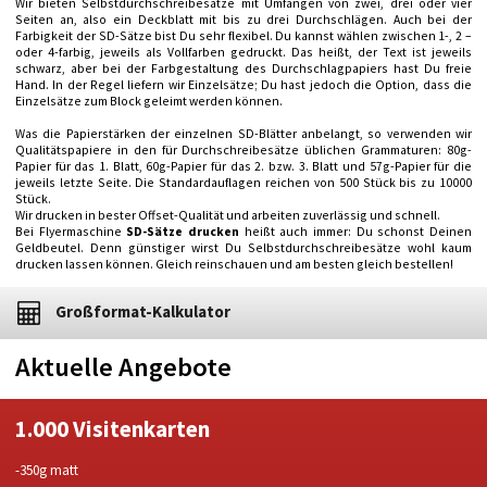
Wir bieten Selbstdurchschreibesätze mit Umfängen von zwei, drei oder vier
Seiten an, also ein Deckblatt mit bis zu drei Durchschlägen. Auch bei der
Farbigkeit der SD-Sätze bist Du sehr flexibel. Du kannst wählen zwischen 1-, 2 –
oder 4-farbig, jeweils als Vollfarben gedruckt. Das heißt, der Text ist jeweils
schwarz, aber bei der Farbgestaltung des Durchschlagpapiers hast Du freie
Hand. In der Regel liefern wir Einzelsätze; Du hast jedoch die Option, dass die
Einzelsätze zum Block geleimt werden können.
Was die Papierstärken der einzelnen SD-Blätter anbelangt, so verwenden wir
Qualitätspapiere in den für Durchschreibesätze üblichen Grammaturen: 80g-
Papier für das 1. Blatt, 60g-Papier für das 2. bzw. 3. Blatt und 57g-Papier für die
jeweils letzte Seite. Die Standardauflagen reichen von 500 Stück bis zu 10000
Stück.
Wir drucken in bester Offset-Qualität und arbeiten zuverlässig und schnell.
Bei Flyermaschine
SD-Sätze drucken
heißt auch immer: Du schonst Deinen
Geldbeutel. Denn günstiger wirst Du Selbstdurchschreibesätze wohl kaum
drucken lassen können. Gleich reinschauen und am besten gleich bestellen!
Großformat-Kalkulator
Aktuelle Angebote
1.000 Visitenkarten
-350g matt