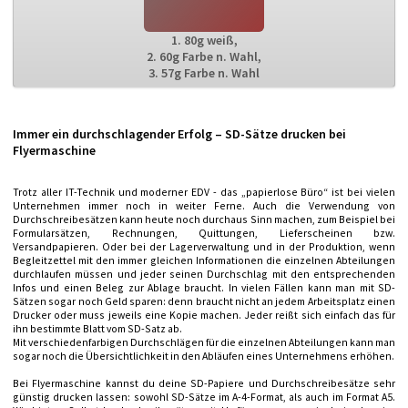
1. 80g weiß,
2. 60g Farbe n. Wahl,
3. 57g Farbe n. Wahl
Immer ein durchschlagender Erfolg – SD-Sätze drucken bei
Flyermaschine
Trotz aller IT-Technik und moderner EDV - das „papierlose Büro“ ist bei vielen
Unternehmen immer noch in weiter Ferne. Auch die Verwendung von
Durchschreibesätzen kann heute noch durchaus Sinn machen, zum Beispiel bei
Formularsätzen, Rechnungen, Quittungen, Lieferscheinen bzw.
Versandpapieren. Oder bei der Lagerverwaltung und in der Produktion, wenn
Begleitzettel mit den immer gleichen Informationen die einzelnen Abteilungen
durchlaufen müssen und jeder seinen Durchschlag mit den entsprechenden
Infos und einen Beleg zur Ablage braucht. In vielen Fällen kann man mit SD-
Sätzen sogar noch Geld sparen: denn braucht nicht an jedem Arbeitsplatz einen
Drucker oder muss jeweils eine Kopie machen. Jeder reißt sich einfach das für
ihn bestimmte Blatt vom SD-Satz ab.
Mit verschiedenfarbigen Durchschlägen für die einzelnen Abteilungen kann man
sogar noch die Übersichtlichkeit in den Abläufen eines Unternehmens erhöhen.
Bei Flyermaschine kannst du deine SD-Papiere und Durchschreibesätze sehr
günstig drucken lassen: sowohl SD-Sätze im A-4-Format, als auch im Format A5.