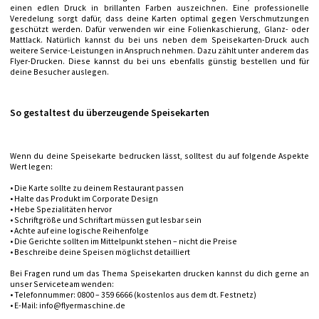
einen edlen Druck in brillanten Farben auszeichnen. Eine professionelle
Veredelung sorgt dafür, dass deine Karten optimal gegen Verschmutzungen
geschützt werden. Dafür verwenden wir eine Folienkaschierung, Glanz- oder
Mattlack. Natürlich kannst du bei uns neben dem Speisekarten-Druck auch
weitere Service-Leistungen in Anspruch nehmen. Dazu zählt unter anderem das
Flyer-Drucken. Diese kannst du bei uns ebenfalls günstig bestellen und für
deine Besucher auslegen.
So gestaltest du überzeugende Speisekarten
Wenn du deine Speisekarte bedrucken lässt, solltest du auf folgende Aspekte
Wert legen:
• Die Karte sollte zu deinem Restaurant passen
• Halte das Produkt im Corporate Design
• Hebe Spezialitäten hervor
• Schriftgröße und Schriftart müssen gut lesbar sein
• Achte auf eine logische Reihenfolge
• Die Gerichte sollten im Mittelpunkt stehen – nicht die Preise
• Beschreibe deine Speisen möglichst detailliert
Bei Fragen rund um das Thema Speisekarten drucken kannst du dich gerne an
unser Serviceteam wenden:
• Telefonnummer: 0800 – 359 6666 (kostenlos aus dem dt. Festnetz)
• E-Mail: info@flyermaschine.de