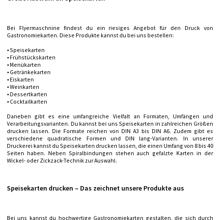
Bei Flyermaschnine findest du ein riesiges Angebot für den Druck von
Gastronomiekarten. Diese Produkte kannst du bei uns bestellen:
• Speisekarten
• Frühstückskarten
• Menükarten
• Getränkekarten
• Eiskarten
• Weinkarten
• Dessertkarten
• Cocktailkarten
Daneben gibt es eine umfangreiche Vielfalt an Formaten, Umfängen und
Verarbeitungsvarianten. Du kannst bei uns Speisekarten in zahlreichen Größen
drucken lassen. Die Formate reichen von DIN A3 bis DIN A6. Zudem gibt es
verschiedene quadratische Formen und DIN lang-Varianten. In unserer
Druckerei kannst du Speisekarten drucken lassen, die einen Umfang von 8 bis 40
Seiten haben. Neben Spiralbindungen stehen auch gefalzte Karten in der
Wickel- oder Zickzack-Technik zur Auswahl.
Speisekarten drucken – Das zeichnet unsere Produkte aus
Bei uns kannst du hochwertige Gastronomiekarten gestalten, die sich durch