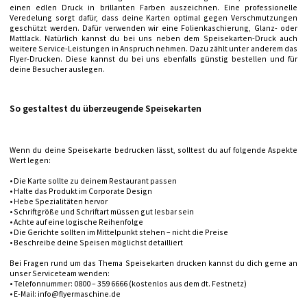
einen edlen Druck in brillanten Farben auszeichnen. Eine professionelle
Veredelung sorgt dafür, dass deine Karten optimal gegen Verschmutzungen
geschützt werden. Dafür verwenden wir eine Folienkaschierung, Glanz- oder
Mattlack. Natürlich kannst du bei uns neben dem Speisekarten-Druck auch
weitere Service-Leistungen in Anspruch nehmen. Dazu zählt unter anderem das
Flyer-Drucken. Diese kannst du bei uns ebenfalls günstig bestellen und für
deine Besucher auslegen.
So gestaltest du überzeugende Speisekarten
Wenn du deine Speisekarte bedrucken lässt, solltest du auf folgende Aspekte
Wert legen:
• Die Karte sollte zu deinem Restaurant passen
• Halte das Produkt im Corporate Design
• Hebe Spezialitäten hervor
• Schriftgröße und Schriftart müssen gut lesbar sein
• Achte auf eine logische Reihenfolge
• Die Gerichte sollten im Mittelpunkt stehen – nicht die Preise
• Beschreibe deine Speisen möglichst detailliert
Bei Fragen rund um das Thema Speisekarten drucken kannst du dich gerne an
unser Serviceteam wenden:
• Telefonnummer: 0800 – 359 6666 (kostenlos aus dem dt. Festnetz)
• E-Mail: info@flyermaschine.de