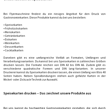
Bei Flyermaschnine findest du ein riesiges Angebot für den Druck von
Gastronomiekarten. Diese Produkte kannst du bei uns bestellen:
• Speisekarten
• Frühstückskarten
• Menükarten
• Getränkekarten
• Eiskarten
• Weinkarten
• Dessertkarten
• Cocktailkarten
Daneben gibt es eine umfangreiche Vielfalt an Formaten, Umfängen und
Verarbeitungsvarianten. Du kannst bei uns Speisekarten in zahlreichen Größen
drucken lassen. Die Formate reichen von DIN A3 bis DIN A6. Zudem gibt es
verschiedene quadratische Formen und DIN lang-Varianten. In unserer
Druckerei kannst du Speisekarten drucken lassen, die einen Umfang von 8 bis 40
Seiten haben. Neben Spiralbindungen stehen auch gefalzte Karten in der
Wickel- oder Zickzack-Technik zur Auswahl.
Speisekarten drucken – Das zeichnet unsere Produkte aus
Bei uns kannst du hochwertige Gastronomiekarten gestalten, die sich durch