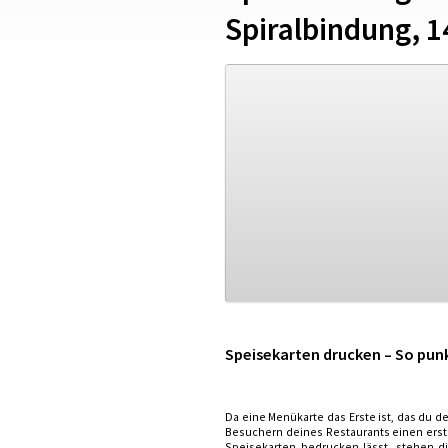
Spiralbindung, 1
Speisekarten drucken – So pun
Da eine Menükarte das Erste ist, das du de
Besuchern deines Restaurants einen erst
Speisekarten bedrucken lässt, stehen di