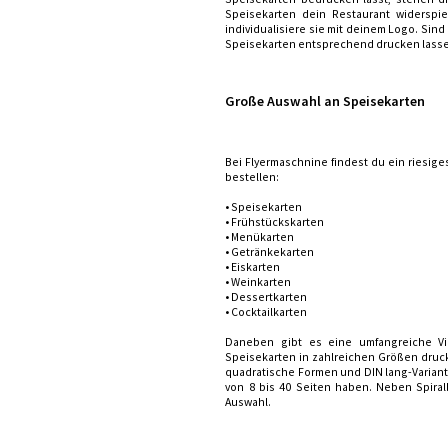
Speisekarten dein Restaurant widerspi
individualisiere sie mit deinem Logo. Sin
Speisekarten entsprechend drucken lasse
Große Auswahl an Speisekarten
Bei Flyermaschnine findest du ein riesig
bestellen:
• Speisekarten
• Frühstückskarten
• Menükarten
• Getränkekarten
• Eiskarten
• Weinkarten
• Dessertkarten
• Cocktailkarten
Daneben gibt es eine umfangreiche Vi
Speisekarten in zahlreichen Größen druck
quadratische Formen und DIN lang-Variant
von 8 bis 40 Seiten haben. Neben Spiral
Auswahl.