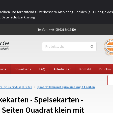
eiben und fortlaufend zu verbessern. Marketing-Cookies (z. B. Google Ads
n.
Datenschutzerklärung
Telefon: +49 (0)9721-5418470
vice
Downloads
FAQ
Anleitungen
Kontakt
Druckmu
n - Spiralbindung 14 Seiten
Quadrat klein mit Spiralbindung, 14 Seiten
ekarten - Speisekarten -
 Seiten Quadrat klein mit