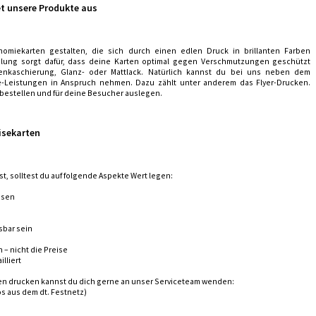
et unsere Produkte aus
omiekarten gestalten, die sich durch einen edlen Druck in brillanten Farben
elung sorgt dafür, dass deine Karten optimal gegen Verschmutzungen geschützt
enkaschierung, Glanz- oder Mattlack. Natürlich kannst du bei uns neben dem
e-Leistungen in Anspruch nehmen. Dazu zählt unter anderem das Flyer-Drucken.
 bestellen und für deine Besucher auslegen.
isekarten
, solltest du auf folgende Aspekte Wert legen:
assen
sbar sein
n – nicht die Preise
lliert
en drucken kannst du dich gerne an unser Serviceteam wenden:
os aus dem dt. Festnetz)