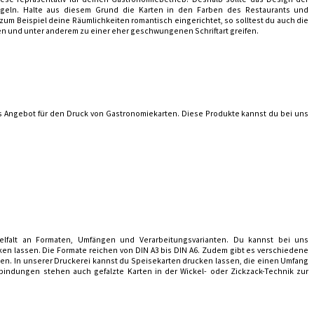
egeln. Halte aus diesem Grund die Karten in den Farben des Restaurants und
d zum Beispiel deine Räumlichkeiten romantisch eingerichtet, so solltest du auch die
n und unter anderem zu einer eher geschwungenen Schriftart greifen.
es Angebot für den Druck von Gastronomiekarten. Diese Produkte kannst du bei uns
elfalt an Formaten, Umfängen und Verarbeitungsvarianten. Du kannst bei uns
en lassen. Die Formate reichen von DIN A3 bis DIN A6. Zudem gibt es verschiedene
en. In unserer Druckerei kannst du Speisekarten drucken lassen, die einen Umfang
bindungen stehen auch gefalzte Karten in der Wickel- oder Zickzack-Technik zur