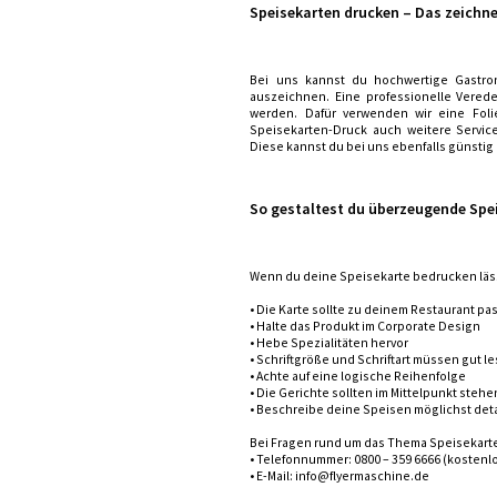
Speisekarten drucken – Das zeichn
Bei uns kannst du hochwertige Gastron
auszeichnen. Eine professionelle Vered
werden. Dafür verwenden wir eine Foli
Speisekarten-Druck auch weitere Servic
Diese kannst du bei uns ebenfalls günstig
So gestaltest du überzeugende Spe
Wenn du deine Speisekarte bedrucken lässt
• Die Karte sollte zu deinem Restaurant p
• Halte das Produkt im Corporate Design
• Hebe Spezialitäten hervor
• Schriftgröße und Schriftart müssen gut le
• Achte auf eine logische Reihenfolge
• Die Gerichte sollten im Mittelpunkt stehe
• Beschreibe deine Speisen möglichst detai
Bei Fragen rund um das Thema Speisekart
• Telefonnummer: 0800 – 359 6666 (kostenl
• E-Mail: info@flyermaschine.de