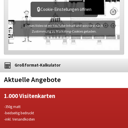
🔒
Cookie-Einstellungen öffnen
Dieses Video ist ein YouTube-Inhalt und wird erst nach
Zustimmung zu Marketing-Cookies geladen.
Großformat-Kalkulator
Aktuelle Angebote
1.000 Visitenkarten
-350g matt
-beidseitig bedruckt
-inkl. Versandkosten